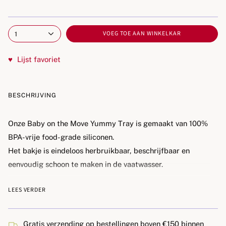
VOEG TOE AAN WINKELKAR
1
♥
Lijst favoriet
BESCHRIJVING
Onze Baby on the Move Yummy Tray is gemaakt van 100%
BPA-vrije food-grade siliconen.
Het bakje is eindeloos herbruikbaar, beschrijfbaar en
eenvoudig schoon te maken in de vaatwasser.
Het deksel is zo ontworpen dat het perfect op elk
LEES VERDER
compartiment past, zodat er niets morst wanneer je het
van het aanrecht naar de diepvries verplaatst.
Gratis verzending op bestellingen boven €150 binnen