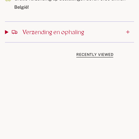
De trays zijn gemakkelijk stapelbaar en nemen zo weinig
België!
ruimte in in de vriezer.
Vries moedermelk of verse babyvoeding in handige porties
van 30 ml in.
Verzending en ophaling
Wanneer je kindje groter wordt, gebruik je de tray voor
creatieve tussendoortjes, wolkvormige ijsblokjes of om
schattige wolkencupcakes te bakken.
RECENTLY VIEWED
De tray is hittebestendig en kan rechtstreeks in de
magnetron om porties op te warmen of zelfs in de oven
gebruikt worden als bakvorm (zonder deksel).
Baby on the Move is een Belgisch merk. Onze Yummy Tray
is met liefde ontworpen in België en verantwoord
geproduceerd in China.