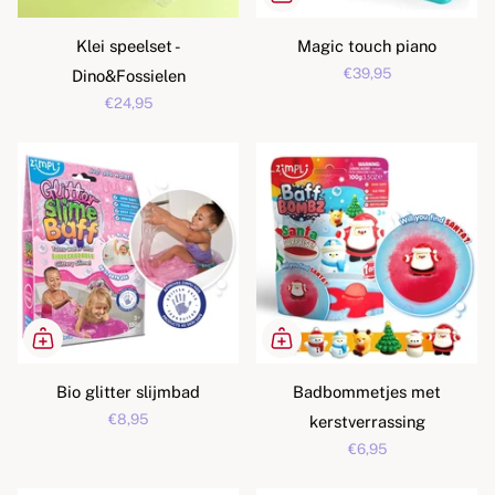
Klei speelset -
Magic touch piano
€39,95
Dino&Fossielen
€24,95
Bio glitter slijmbad
Badbommetjes met
€8,95
kerstverrassing
€6,95