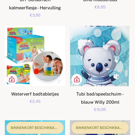
€8,95
kalmeerflesje - Hervulling
€3,95
Waterverf badtabletjes
Tubi bad/speelschuim -
€2,45
blauw Willy 200ml
€10,95
BINNENKORT BESCHIKBAAR!
BINNENKORT BESCHIKBAAR!