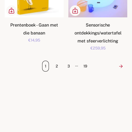
Prentenboek - Gaan met
Sensorische
die banaan
ontdekkings/watertafel
€14,95
met sfeerverlichting
€259,95
…
1
2
3
19