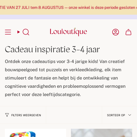
27 JULI tem 8 AUGUSTUS — onze winkel is deze periode gesloten en pakke
Zoekopdracht
Rekenin
Cadeau inspiratie 3-4 jaar
Ontdek onze cadeautips voor 3-4 jarige kids! Van creatief
bouwspeelgoed tot puzzels en verkleedkleding, elk item
stimuleert de fantasie en helpt bij de ontwikkeling van
cognitieve vaardigheden en probleemoplossend vermogen
perfect voor deze leeftijdscategorie.
Sortee
SORTEER OP
FILTERS WEERGEVEN
op