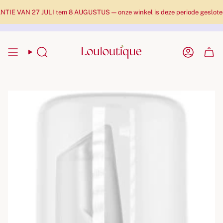
N 27 JULI tem 8 AUGUSTUS — onze winkel is deze periode gesloten en pak
Zoekopdracht
Rekenin