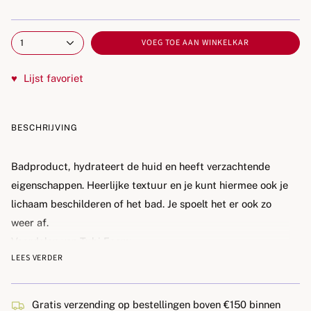
VOEG TOE AAN WINKELKAR
1
♥
Lijst favoriet
BESCHRIJVING
Badproduct, hydrateert de huid en heeft verzachtende
eigenschappen. Heerlijke textuur en je kunt hiermee ook je
lichaam beschilderen of het bad. Je spoelt het er ook zo
weer af.
Voordelen van Tubi Foam:
LEES VERDER
- maakt de baby's huid gehydrateerd in het dagelijkse bad
- het schuim heeft een verzachtende werking
- verkrijgbaar in 5 kleuren
Gratis verzending op bestellingen boven €150 binnen