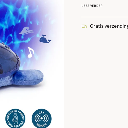
LEES VERDER
Het Tranquil Turtle
geboorte en stelt kin
Gratis verzendin
Overdag een zachte, 
een magisch nachtla
Kies een kalmerende 
om de baby in een o
onderwaterlichteffec
voortdurend bewegen
aan te passen om de
Het heeft 2 rustgev
oceaangolven, en 6 i