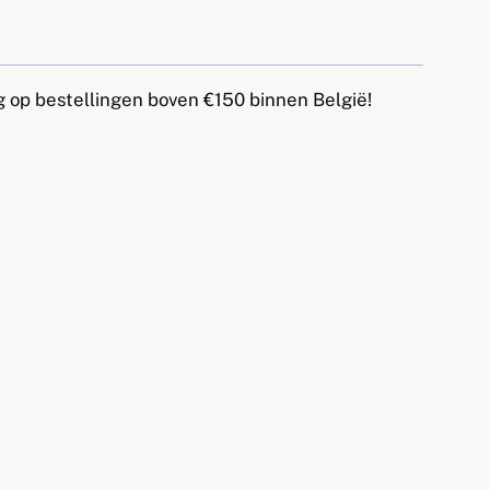
™-nachtlampje kalmeert de baby vanaf de
deren gerust die bang zijn in het donker.
g op bestellingen boven €150 binnen België!
pluchen metgezel, die 's avonds verandert in
mpje.
melodie of het geluid van golven (witte ruis)
ntspannen slaap te brengen. Het
t is magisch dankzij de projectie van
de golven. Het is mogelijk om de helderheid
 perfecte slaapomgeving te creëren.
ende geluiden: onderwatermelodie en
nstelbare volumeniveaus.