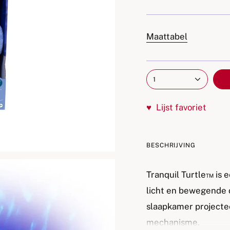
Maattabel
1
♥
Lijst favoriet
BESCHRIJVING
Tranquil Turtle™ is 
licht en bewegende 
slaapkamer projectee
mechanisme.