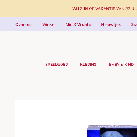
WIJ ZIJN OP VAKANTIE VAN 27 JULI 
Over ons
Winkel
Mini&Mi café
Nieuwtjes
Gra
SPEELGOED
KLEDING
BABY & KIND