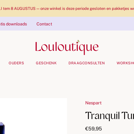
tem 8 AUGUSTUS — onze winkel is deze periode gesloten en pakketjes wo
tis downloads
Contact
OUDERS
GESCHENK
DRAAGCONSULTEN
WORKSH
Nespart
Tranquil Tu
€59,95