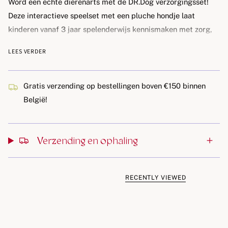
Word een echte dierenarts met de DR.Dog verzorgingsset!
Deze interactieve speelset met een pluche hondje laat
kinderen vanaf 3 jaar spelenderwijs kennismaken met zorg,
gezondheid en empathie. De knuffel reageert met licht- en
LEES VERDER
geluidseffecten en vertoont realistische symptomen die
veranderen tijdens het spel. Met accessoires zoals een
stethoscoop, spuit, thermometer en diagnosekaart
Gratis verzending op bestellingen boven €150 binnen
behandelen kinderen hun zieke hondje alsof ze in een echte
België!
dierenkliniek zijn.
Verzending en ophaling
Kenmerken:
🐶 Interactieve pluche hond: Reageert met licht en geluid,
inclusief verkleurende neus bij koorts of verkoudheid.
RECENTLY VIEWED
💊 Behandel als een echte dierenarts: Gebruik de spuit,
thermometer en stethoscoop om symptomen te herkennen
en te behandelen.