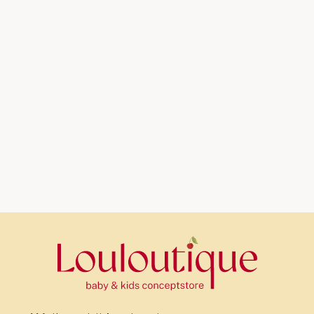
📋 Educatieve diagnosekaart: Kinderen leren symptomen
herkennen en koppelen aan behandelingen.
❤️ Realistische hartslag: Luister met de meegeleverde
stethoscoop naar het kloppende hartje van de hond.
🔋 Gebruiksvriendelijk batterijvak: Veilig opgeborgen,
maar makkelijk toegankelijk voor ouders.