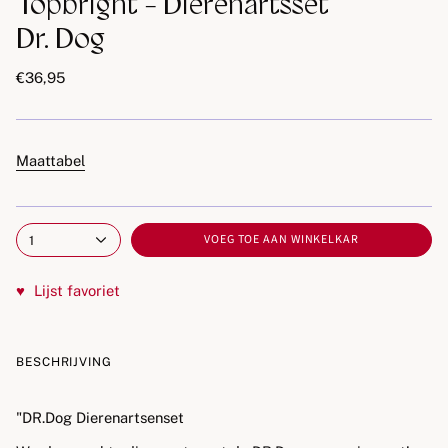
Topbright - Dierenartsset
Dr. Dog
€36,95
Maattabel
VOEG TOE AAN WINKELKAR
1
♥
Lijst favoriet
BESCHRIJVING
"DR.Dog Dierenartsenset