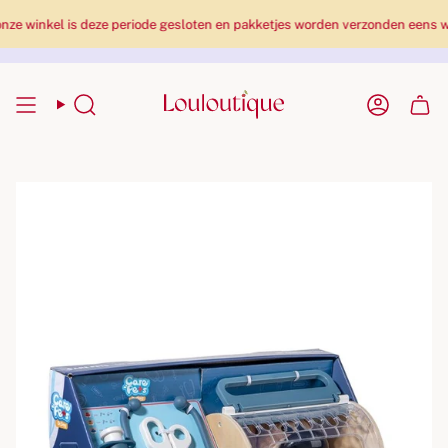
nkel is deze periode gesloten en pakketjes worden verzonden eens we te
Zoekopdracht
Rekenin