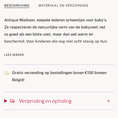
BESCHRIJVING
MATERIAAL EN VERZORGING
Antique Madison, soepele lederen schoentjes
voor baby's.
Ze respecteren de
natuurlijke vorm van de babyvoet
: net
zo goed als een blote voet, maar dan wel
warm en
beschermd
. Voor kinderen die
nog niet echt stevig op hun
voeten staan
(of nog helemaal niet) is het namelijk af te
LEES VERDER
raden om stevige schoenen met harde zolen te gebruiken.
Waarom stabifoot:
Gratis verzending op bestellingen boven €150 binnen
Belgisch merk
België!
Volledig leder
Suede antislipzool
Uitstekende pasvorm
Verzending en ophaling
Sluiting met elastiek
Verpakt in een cadeaudoosje