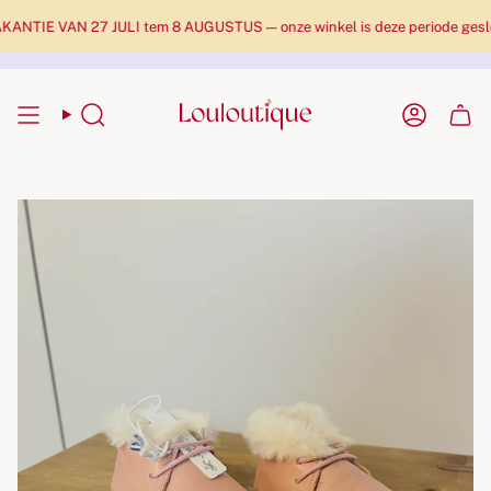
TIE VAN 27 JULI tem 8 AUGUSTUS — onze winkel is deze periode gesloten
Zoekopdracht
Rekenin