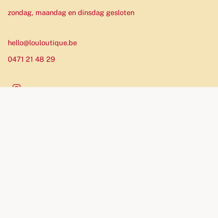
zondag, maandag en dinsdag gesloten
hello@louloutique.be
0471 21 48 29
Instagram
Munteenheid
EUR €
© Louloutique 2026
Website by Allure Agency