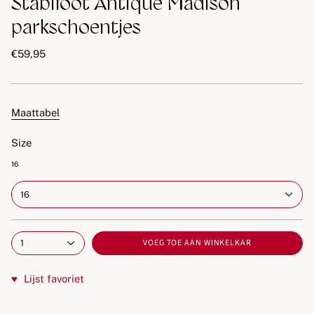
Stabifoot Antique Madison
parkschoentjes
€59,95
Maattabel
Size
16
16
VOEG TOE AAN WINKELKAR
1
♥
Lijst favoriet