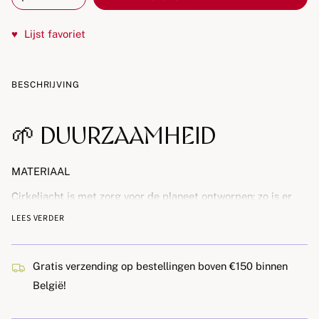
♥
Lijst favoriet
BESCHRIJVING
🌱 DUURZAAMHEID
MATERIAAL
Cirkeljacht is met zorg voor de planeet ontworpen: zo is er
bewust geen plastic gebruikt en zijn alle materialen,
LEES VERDER
inclusief de doos, FSC-gecertificeerd.
LEVENSDUUR
Gratis verzending op bestellingen boven €150 binnen
Onze spellen zijn ontworpen om lang mee te gaan, niet
België!
alleen qua materiaal maar ook in spelbeleving. Dankzij de