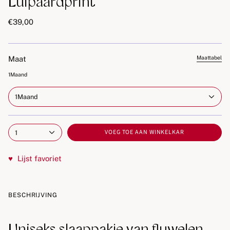
Luipaardprint
€39,00
Maat
Maattabel
1Maand
1Maand
VOEG TOE AAN WINKELKAR
1
♥
Lijst favoriet
BESCHRIJVING
Uniseks slaappakje van fluwelen