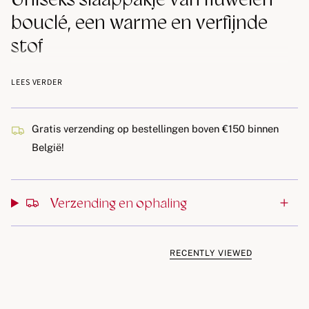
bouclé, een warme en verfijnde
stof
De fluwelen lus zorgt voor comfort en rek.
LEES VERDER
De leuke en ludieke dierenprint zorgt voor een origineel
accentje.
Gratis verzending op bestellingen boven €150 binnen
De pyjama sluit met drukknoopjes aan de voorzijde en
België!
het kruis.
Verzending en ophaling
RECENTLY VIEWED