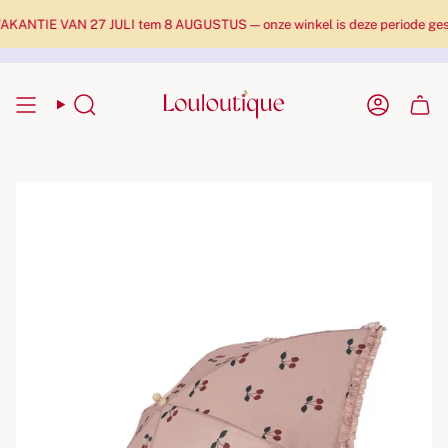
ANTIE VAN 27 JULI tem 8 AUGUSTUS — onze winkel is deze periode geslote
Zoekopdracht
Rekenin