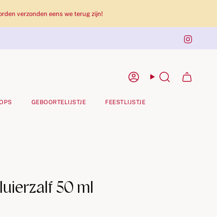
rden verzonden eens we terug zijn!
Insta
Rekening
Zoekopdracht
OPS
GEBOORTELIJSTJE
FEESTLIJSTJE
luierzalf 50 ml