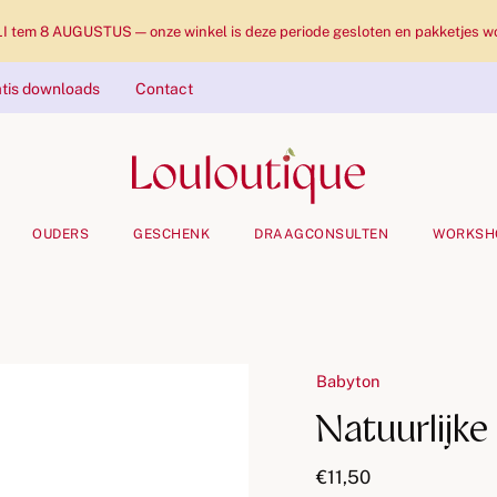
tem 8 AUGUSTUS — onze winkel is deze periode gesloten en pakketjes wo
tis downloads
Contact
OUDERS
GESCHENK
DRAAGCONSULTEN
WORKSH
Babyton
Natuurlijke 
€11,50