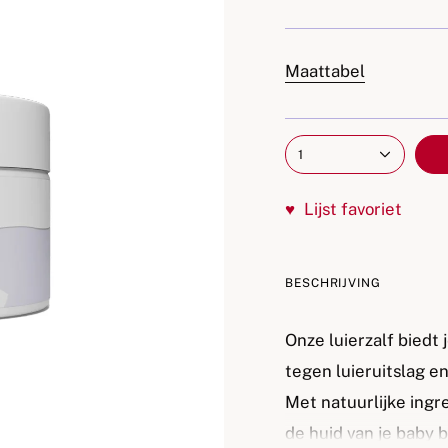
Maattabel
1
♥
Lijst favoriet
BESCHRIJVING
Onze luierzalf biedt
tegen luieruitslag e
Met natuurlijke ingr
de huid van je baby 