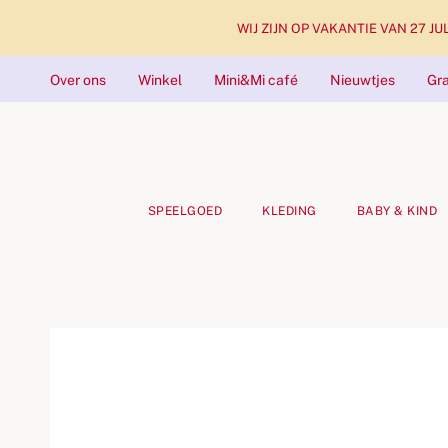
WIJ ZIJN OP VAKANTIE VAN 27 JULI 
Over ons
Winkel
Mini&Mi café
Nieuwtjes
Gra
SPEELGOED
KLEDING
BABY & KIND