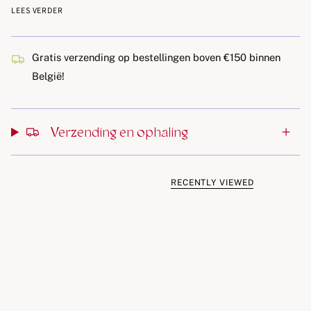
De broek heeft een brede elastische tailleband, wat zorgt
LEES VERDER
voor extra draagcomfort.
Gemaakt van zachte en rekbare single jersey met elastaan,
Gratis verzending op bestellingen boven €150 binnen
voor een comfortabele pasvorm.
België!
Materialen
95% biologische katoen, 5% elastaan
Verzending en ophaling
Wasinstructies
Machinewas op 40 °C
Drogen in de droger op lage temperatuur
RECENTLY VIEWED
Wassen met gelijke kleuren
We raden aan het product binnenstebuiten te wassen om
prints en kleuren zo goed mogelijk te beschermen