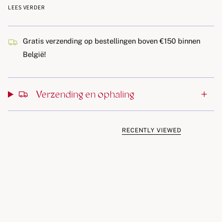
De halsopening is elastisch voor extra comfort.
LEES VERDER
Gemaakt van een heerlijk zachte en rekbare 2x2 ribstof
met elastaan voor meer draagcomfort en een langere
Gratis verzending op bestellingen boven €150 binnen
levensduur.
België!
Materialen
95% Biologisch katoen, 5% Elastaan
Verzending en ophaling
Wasinstructies
Machinewas op 40 °C
Drogen op lage temperatuur in de droger
RECENTLY VIEWED
Wassen met gelijke kleuren
We raden aan het product binnenstebuiten te wassen
om prints en kleuren zo goed mogelijk te beschermen