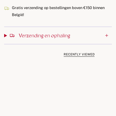
zal ook ouders verrukken met de hoogwaardige en
Gratis verzending op bestellingen boven €150 binnen
natuurlijke producten.
België!
Inhoud van de giftbox:
1x Mushie Baby Oil: Hydraterende olie om de huid zacht
Verzending en ophaling
en soepel te houden
1x Mushie Lotion: Verzachtende lotion voor na het
badderen
RECENTLY VIEWED
1x Mushie Shampoo & Body Wash: Mild reinigende
shampoo en body wash in één, voor een zachte huid en
haar
1x Mushie Swaddle: Zachte swaddle, perfect voor na het
bad of om je baby in te wikkelen
Kenmerken:
Zachte en milde formules, geschikt voor de gevoelige
huid van kinderen