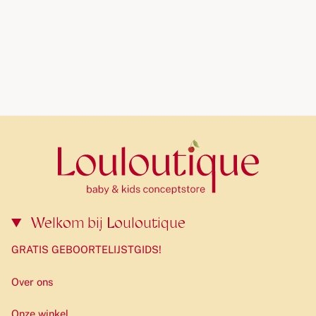
Perfect cadeau voor ouders en kinderen
Mooie presentatie, ideaal voor babyshowers of als
kraamcadeau
Deze giftbox biedt alles wat je nodig hebt voor een
heerlijke, ontspannen badtijd!
Welkom bij Louloutique
GRATIS GEBOORTELIJSTGIDS!
Over ons
Onze winkel