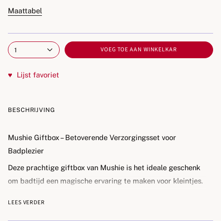
Maattabel
VOEG TOE AAN WINKELKAR
1
♥
Lijst favoriet
BESCHRIJVING
Mushie Giftbox – Betoverende Verzorgingsset voor
Badplezier
Deze prachtige giftbox van Mushie is het ideale geschenk
om badtijd een magische ervaring te maken voor kleintjes.
De set bevat zachte en milde verzorgingsproducten,
LEES VERDER
speciaal samengesteld voor de gevoelige huid van
kinderen. Het is niet alleen een cadeau voor kinderen, maar