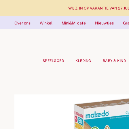
WIJ ZIJN OP VAKANTIE VAN 27 JULI 
Over ons
Winkel
Mini&Mi café
Nieuwtjes
Gra
SPEELGOED
KLEDING
BABY & KIND