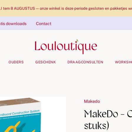
tem 8 AUGUSTUS — onze winkel is deze periode gesloten en pakketjes wo
tis downloads
Contact
OUDERS
GESCHENK
DRAAGCONSULTEN
WORKSH
Makedo
MakeDo - C
stuks)