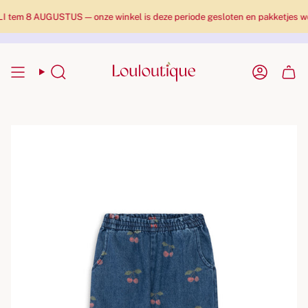
m 8 AUGUSTUS — onze winkel is deze periode gesloten en pakketjes worde
Zoekopdracht
Rekenin