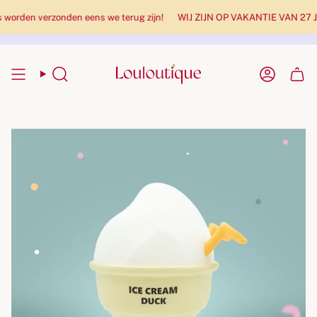
rden verzonden eens we terug zijn!
WIJ ZIJN OP VAKANTIE VAN 27 JULI 
Zoekopdracht
Rekenin