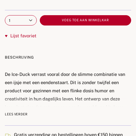
VOEG TOE AAN WINKELKAR
1
♥
Lijst favoriet
BESCHRIJVING
De
Ice-Duck
verrast vooral door de slimme combinatie van
een ijsje met een eendenstaart. Dit is zonder twijfel een
product voor gezinnen met een flinke dosis humor en
creativiteit in hun dagelijks leven. Het ontwerp van deze
lamp laat zien dat ontwerpen voor de wereld van kinderen
LEES VERDER
ontzettend leuk kan zijn, met als resultaat een opvallend
product. De lamp straalt een
aangenaam, warm licht
uit en
heeft een oplaadtijd van minder dan 3 uur. De Ice-Duck zal
Gratis verzending op bestellingen boven €150 binnen