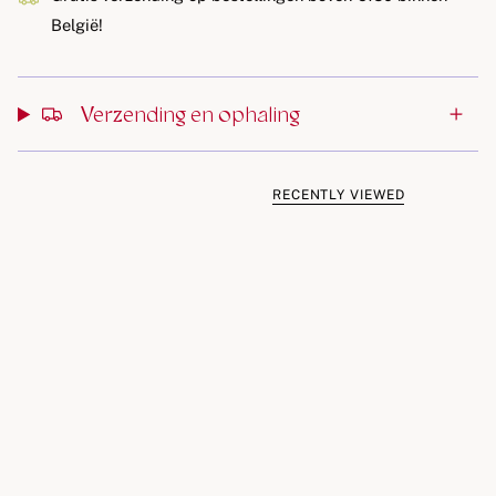
de ruimte zeker vullen met een flinke dosis glimlachen.
België!
Technische specificaties:
Vermogen: 1W
Verzending en ophaling
Lichtkleur: 3000K (warm wit) & 6500K (koud wit)
Oplaadtijd: 3 uur
Gebruikstijd: 6 - 24 uur
RECENTLY VIEWED
Batterijcapaciteit: 1200mAh / 3,7V
Ingangsspanning: 5V DC 1A
Materiaal: ABS + PC + siliconen
Inhoud van de set: USB-kabel
Kenmerken en voordelen:
Vorm en design:
De lamp heeft een speelse en schattige
vorm van een eend op ijs, wat hem een unieke charme
geeft en bijzonder aantrekkelijk maakt voor kinderen en
liefhebbers van unieke voorwerpen. De