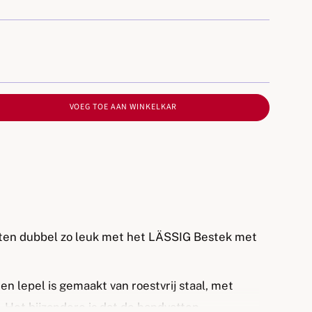
VOEG TOE AAN WINKELKAR
 eten dubbel zo leuk met het LÄSSIG Bestek met
en lepel is gemaakt van roestvrij staal, met
. Het bijzondere is dat de handvatten