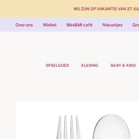
WIJ ZIJN OP VAKANTIE VAN 27 JULI 
Over ons
Winkel
Mini&Mi café
Nieuwtjes
Gra
SPEELGOED
KLEDING
BABY & KIND