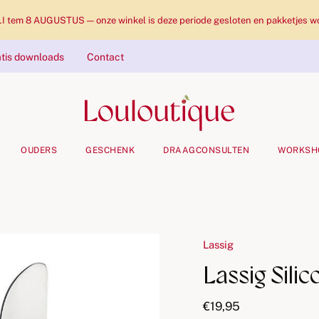
tem 8 AUGUSTUS — onze winkel is deze periode gesloten en pakketjes wo
tis downloads
Contact
OUDERS
GESCHENK
DRAAGCONSULTEN
WORKSH
Lassig
Lassig Sili
€19,95