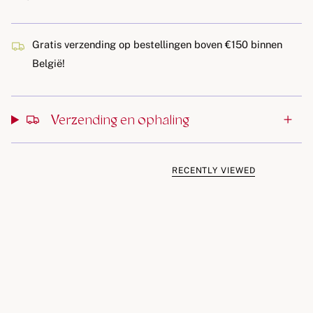
Afmetingen: 23 x 11 x 32,5 cm
Inhoud: 9 – 11 liter
Gratis verzending op bestellingen boven €150 binnen
Materiaal: 100% gerecycled polyester
België!
PFC-vrije waterafstotende coating
Geschikt vanaf 3 jaar
Verzending en ophaling
Bijzondere kenmerken:
Ideaal voor kleuters of uitstapjes in de buitenlucht
RECENTLY VIEWED
Flexibel volume: dankzij het rolltop-design vergroot je de
inhoud eenvoudig van 9 naar 11 liter
Licht, stevig & waterafstotend
Groot, overzichtelijk hoofdvak met handige
klittenbandsluiting aan de voorkant
Extra ritssluiting aan de achterkant voor snelle toegang
Twee zijvakken voor drinkflessen of andere