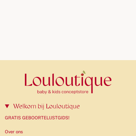
benodigdheden
Afzonderlijk natvak onderaan voor een lunchbox, paraplu
of natte kleding
Gewatteerde rug voor extra draagcomfort
Verstelbare, gewatteerde schouderbanden & borstband
voor optimale pasvorm en stabiliteit
Reflecterende elementen voor betere zichtbaarheid bij
donker of regenachtig weer
Naamlabel aan de binnenkant
Uniek & persoonlijk:
kleurrijke patches kunnen bevestigd
en gewisseld worden via een handige lus met drukknoop
Welkom bij Louloutique
Inclusief accessoires:
GRATIS GEBOORTELIJSTGIDS!
Karabijnhaak
Over ons
Eén verwisselbare patch inbegrepen