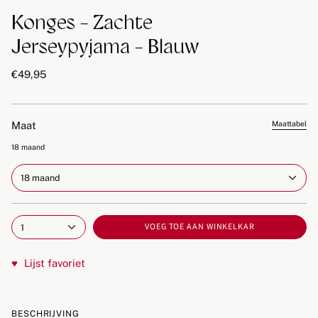
Konges - Zachte
Jerseypyjama - Blauw
€49,95
Maat
Maattabel
18 maand
18 maand
VOEG TOE AAN WINKELKAR
1
♥
Lijst favoriet
BESCHRIJVING