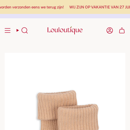
en verzonden eens we terug zijn!
WIJ ZIJN OP VAKANTIE VAN 27 JULI te
Zoekopdracht
Rekenin