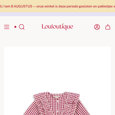
em 8 AUGUSTUS — onze winkel is deze periode gesloten en pakketjes word
Zoekopdracht
Rekenin