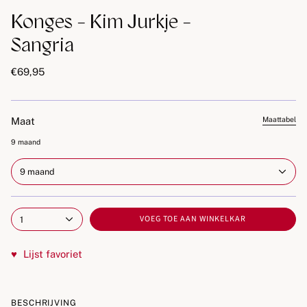
Konges - Kim Jurkje -
Sangria
€69,95
Maat
Maattabel
9 maand
9 maand
VOEG TOE AAN WINKELKAR
1
♥
Lijst favoriet
BESCHRIJVING