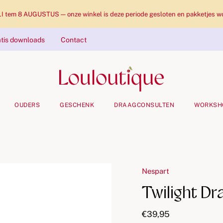
tem 8 AUGUSTUS — onze winkel is deze periode gesloten en pakketjes wo
tis downloads
Contact
OUDERS
GESCHENK
DRAAGCONSULTEN
WORKSH
Nespart
Twilight D
€39,95