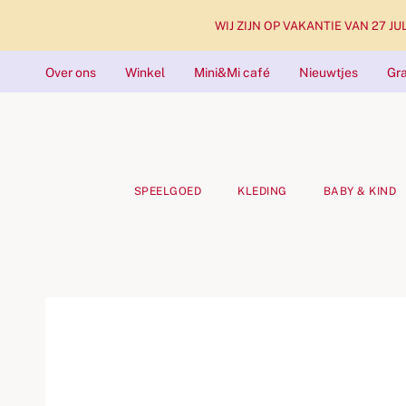
WIJ ZIJN OP VAKANTIE VAN 27 JULI 
Over ons
Winkel
Mini&Mi café
Nieuwtjes
Gra
SPEELGOED
KLEDING
BABY & KIND