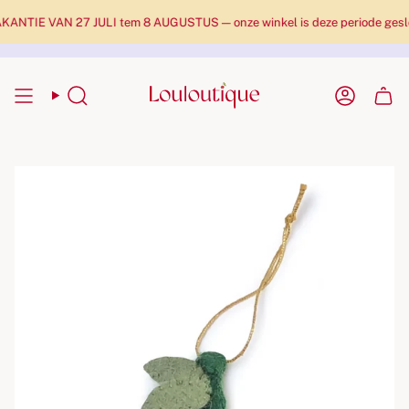
NTIE VAN 27 JULI tem 8 AUGUSTUS — onze winkel is deze periode gesloten
Zoekopdracht
Rekenin