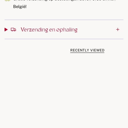
aangenaam plezier garandeert. Het is een ideale manier
België!
om te ontspannen en handvaardigheid te ontwikkelen. De
schroefverpakking houdt de massa vers, altijd klaar om te
spelen.
Verzending en ophaling
In de container vind je maar liefst 430 g tweekleurige
massa. Kijk hoeveel plezier zo'n eenvoudig spel kan
RECENTLY VIEWED
brengen!
Belangrijk:
Het product is veilig voor kinderen. Borax-vrij!
Gemaakt in Polen