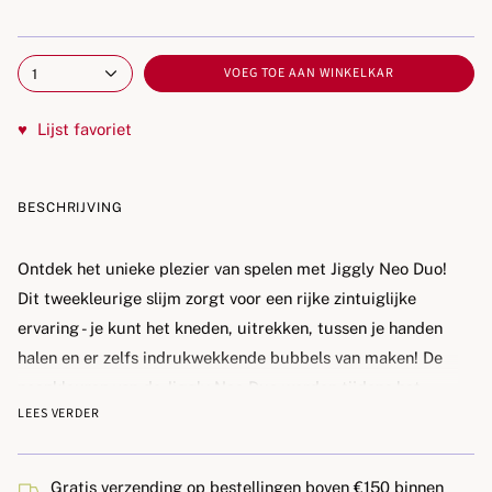
VOEG TOE AAN WINKELKAR
1
♥
Lijst favoriet
BESCHRIJVING
Ontdek het unieke plezier van spelen met Jiggly Neo Duo!
Dit tweekleurige slijm zorgt voor een rijke zintuiglijke
ervaring - je kunt het kneden, uitrekken, tussen je handen
halen en er zelfs indrukwekkende bubbels van maken! De
neonkleuren van de Jiggly Neo Duo worden tijdens het
LEES VERDER
spelen gecombineerd om een geweldige neonkleur te
creëren. Bovendien plakt de massa niet aan je handen en
maakt het geen vlekken op je kleding, wat een schoon en
Gratis verzending op bestellingen boven €150 binnen