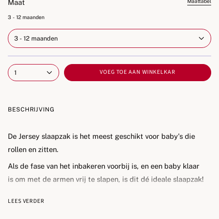
Maat
Maattabel
3 - 12 maanden
3 - 12 maanden
VOEG TOE AAN WINKELKAR
1
BESCHRIJVING
De Jersey slaapzak is het
meest geschikt voor baby's die
rollen en zitten
.
Als de fase van het inbakeren voorbij is, en een baby klaar
is om met de armen vrij te slapen, is dit dé ideale slaapzak!
Door de
aanpassende vorm
-
én de rekbare stof in
LEES VERDER
biologisch katoen
- bootst de Jersey slaapzak echter nog
wel het effect van inbakeren na!