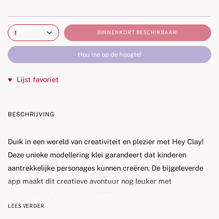
BINNENKORT BESCHIKBAAR!
1
Hou me op de hoogte!
♥
Lijst favoriet
BESCHRIJVING
Duik in een wereld van creativiteit en plezier met Hey Clay!
Deze unieke modellering klei garandeert dat kinderen
aantrekkelijke personages kunnen creëren. De bijgeleverde
app maakt dit creatieve avontuur nog leuker met
eenvoudige interactieve richtlijnen en geanimeerde
LEES VERDER
grappen voor elk personage, plus leuke spelletjes.