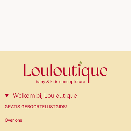
beeldhouwers. Je zult versteld staan van de creaties van
je kind.
Dit pakket bevat 15 potjes klei om 6 personages uit de
dino set te maken. Een brachiosaurus, een pterodactylus,
een triceratops en nog meer vriendelijke vriendjes! Laat de
creativiteit van je kinderen bloeien en zie hoe hun
verbeelding tot leven komt met Hey Clay!
Welkom bij Louloutique
GRATIS GEBOORTELIJSTGIDS!
Over ons