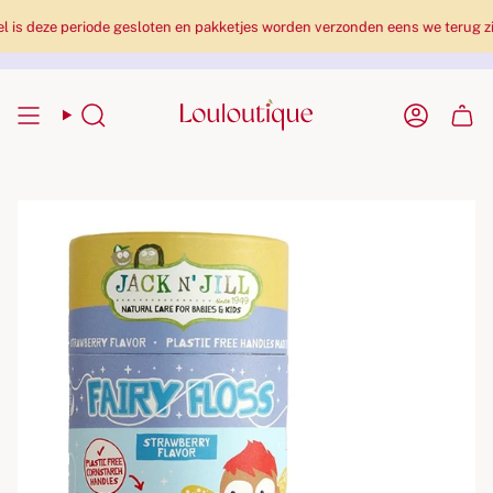
eze periode gesloten en pakketjes worden verzonden eens we terug zijn!
Zoekopdracht
Rekenin