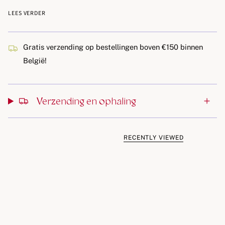
– 30 milieuvriendelijke, individueel verpakte floss-girafjes
LEES VERDER
– plasticvrije, composteerbare handgrepen en verpakking
van maïszetmeel
– recycleerbare floss met aardbeiensmaak
Gratis verzending op bestellingen boven €150 binnen
– schuift gemakkelijk tussen de tanden
België!
– geen PFAS of Teflon-achtige chemicaliën
– 100% veganistisch
– vanaf 3 jaar
Verzending en ophaling
RECENTLY VIEWED