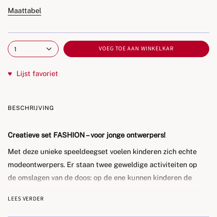
Maattabel
VOEG TOE AAN WINKELKAR
1
♥
Lijst favoriet
BESCHRIJVING
Creatieve set FASHION – voor jonge ontwerpers!
Met deze unieke speeldeegset voelen kinderen zich echte
modeontwerpers. Er staan twee geweldige activiteiten op
de omslagen van de doos: op de ene kunnen kinderen de
gezichten van de personages versieren, mooie kapsels
LEES VERDER
creëren en accessoires zoals haarspelden of oorbellen
toevoegen, en op de andere kunnen ze outfits voor jongens