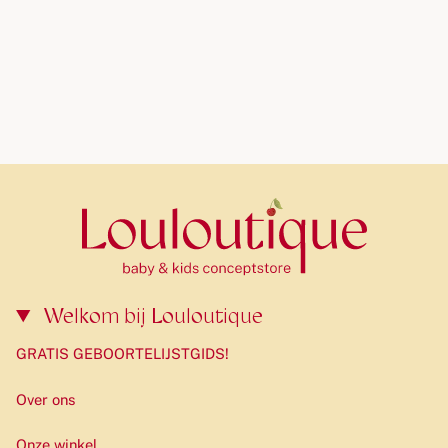
5 kleuren speeldeeg gemaakt van uitsluitend natuurlijke
ingrediënten,
9 verschillende mallen voor het maken van toevoegingen,
Minideegroller voor het uitrollen van deeg
Een doos vol activiteiten.
De Fashion
Creative Set is het perfecte cadeau voor ieder
kind! Het ontwikkelt creativiteit, handvaardigheden en
gevoel voor esthetiek bij kinderen.
Waarom is het de moeite waard om natuurlijk speeldeeg
van ChildGen te kiezen?
Welkom bij Louloutique
100% veilig product gemaakt van natuurlijke, niet-
giftige ingrediënten
GRATIS GEBOORTELIJSTGIDS!
Het geeft geen vlekken op uw handen en zorgt voor
Over ons
schoon en comfortabel spelen
Aangename geur en zijdezachte, zachte textuur
Onze winkel