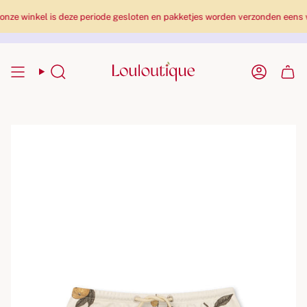
inkel is deze periode gesloten en pakketjes worden verzonden eens we t
Zoekopdracht
Rekenin