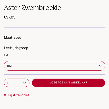
Aster Zwembroekje
€37,95
Maattabel
Leeftijdsgroep
9M
9M
VOEG TOE AAN WINKELKAR
1
♥
Lijst favoriet