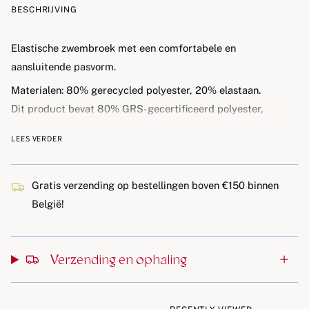
BESCHRIJVING
Elastische zwembroek met een comfortabele en
aansluitende pasvorm.
Materialen: 80% gerecycled polyester, 20% elastaan.
Dit product bevat 80% GRS-gecertificeerd polyester,
gecertificeerd door CU 1094701.
LEES VERDER
Dit product is OEKO-TEX® STANDARD 100, klasse 1
gecertificeerd door DTI Tekstil, DTI 2276-361.
Gratis verzending op bestellingen boven €150 binnen
België!
Verzending en ophaling