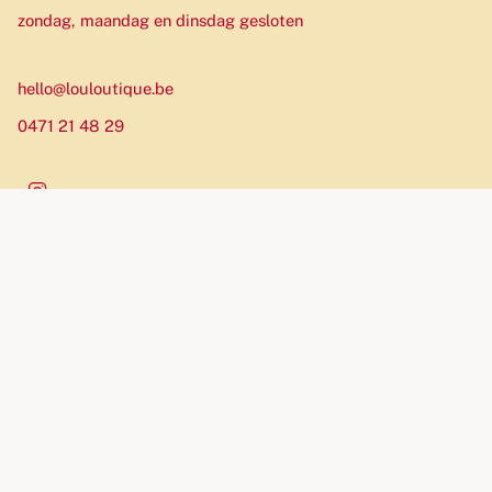
zondag, maandag en dinsdag gesloten
hello@louloutique.be
0471 21 48 29
Instagram
Munteenheid
EUR €
© Louloutique 2026
Website by Allure Agency